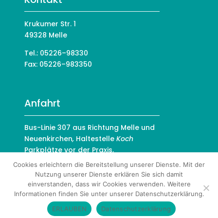
Krukumer Str. 1
49328 Melle
Tel.: 05226–98330
Fax:
05226–
983350
Anfahrt
Bus-Linie 307
aus Richtung Melle und
Neuenkirchen
,
Haltestelle
Koch
Parkplätze vor der Praxis,
die Praxis ist barrierefrei zugänglich.
Cookies erleichtern die Bereitstellung unserer Dienste. Mit der
Nutzung unserer Dienste erklären Sie sich damit
einverstanden, dass wir Cookies verwenden. Weitere
Informationen finden Sie unter unserer Datenschutzerklärung.
© 2026 | Hausarztpraxis Riemsloh
ERLAUBEN
Datenschutzerklärung
Impressum
|
Datenschutzerklärung